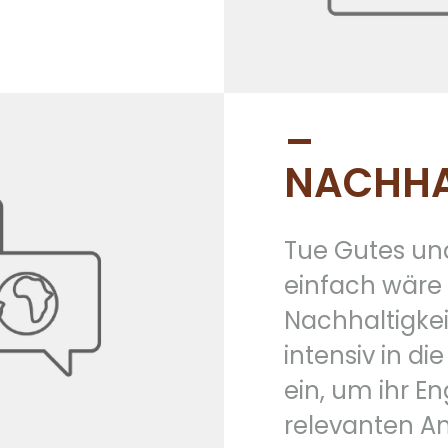
_
NACHHA
Tue Gutes un
einfach wäre 
Nachhaltigke
intensiv in d
ein, um ihr 
relevanten A