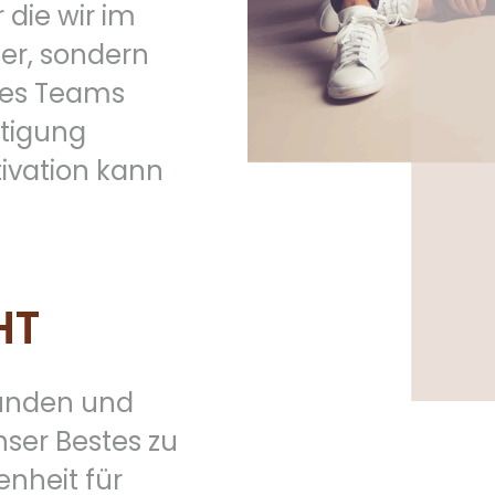
 die wir im
ter, sondern
des Teams
ätigung
tivation kann
HT
Kunden und
nser Bestes zu
enheit für