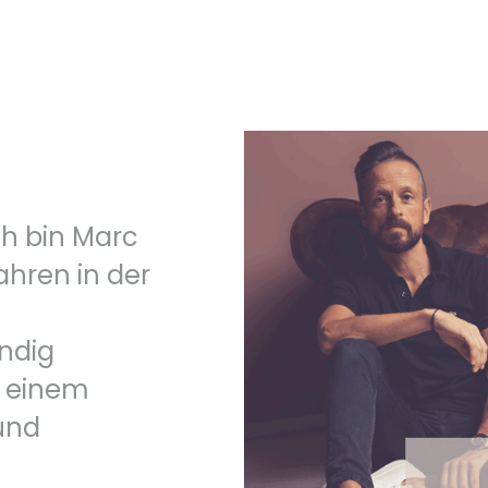
ch bin Marc
ahren in der
ndig
t einem
und