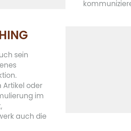
kommunizier
HING
auch sein
genes
tion.
Artikel oder
rmulierung im
,
erk auch die