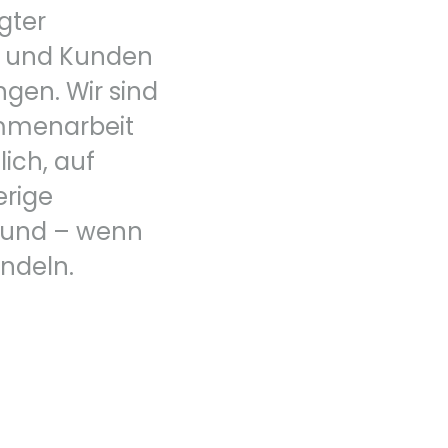
gter
n und Kunden
gen. Wir sind
ammenarbeit
ich, auf
erige
 und – wenn
ndeln.